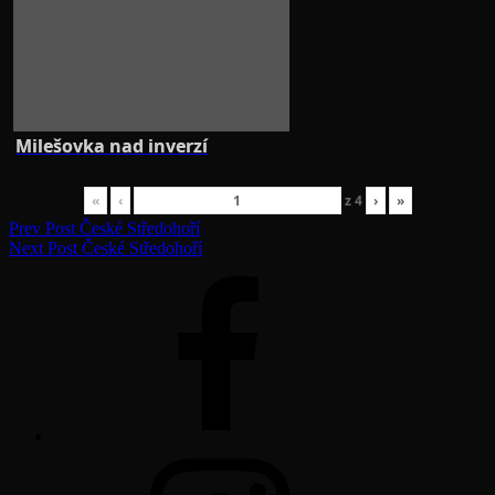
Milešovka nad inverzí
«
‹
z
4
›
»
Navigace
Previous
Prev Post
České Středohoří
Post
Next
Next Post
České Středohoří
pro
Post
facebook
příspěvek
instagram