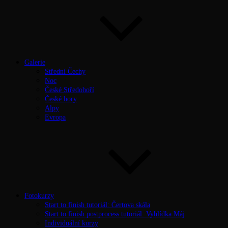
Galerie
Střední Čechy
Noc
České Středohoří
České hory
Alpy
Evropa
Fotokurzy
Start to finish tutoriál: Čertova skála
Start to finish postprocess tutoriál: Vyhlídka Máj
Individuální kurzy