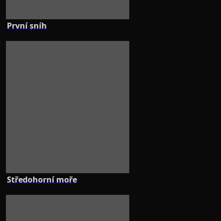
První sníh
Středohorní moře