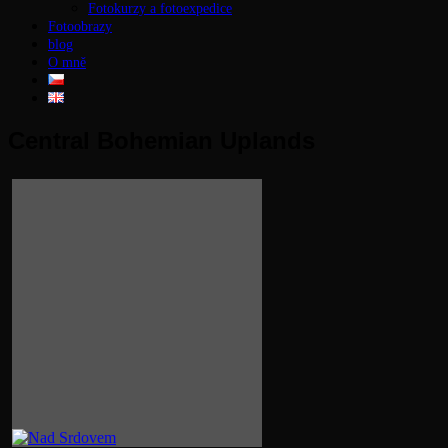
Fotokurzy a fotoexpedice
Fotoobrazy
blog
O mně
Central Bohemian Uplands