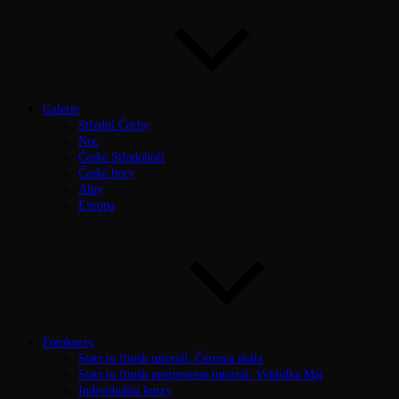
Galerie
Střední Čechy
Noc
České Středohoří
České hory
Alpy
Evropa
Fotokurzy
Start to finish tutoriál: Čertova skála
Start to finish postprocess tutoriál: Vyhlídka Máj
Individuální kurzy