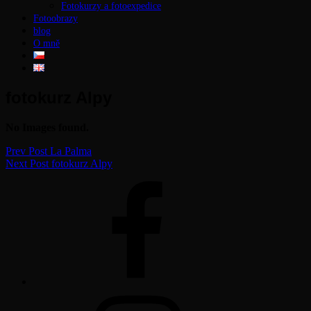
Fotokurzy a fotoexpedice
Fotoobrazy
blog
O mně
fotokurz Alpy
No Images found.
Navigace
Previous
Prev Post
La Palma
Post
Next
Next Post
fotokurz Alpy
pro
Post
facebook
příspěvek
instagram