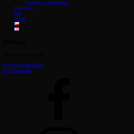
Fotokurzy a fotoexpedice
Fotoobrazy
blog
O mně
Srbsko
There are no images.
Navigace
Previous
Prev Post
Chorvatsko
Post
Next
Next Post
Itálie
pro
Post
facebook
příspěvek
instagram