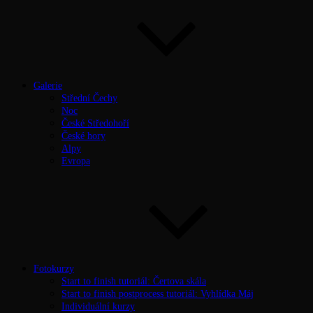
Galerie
Střední Čechy
Noc
České Středohoří
České hory
Alpy
Evropa
Fotokurzy
Start to finish tutoriál: Čertova skála
Start to finish postprocess tutoriál: Vyhlídka Máj
Individuální kurzy